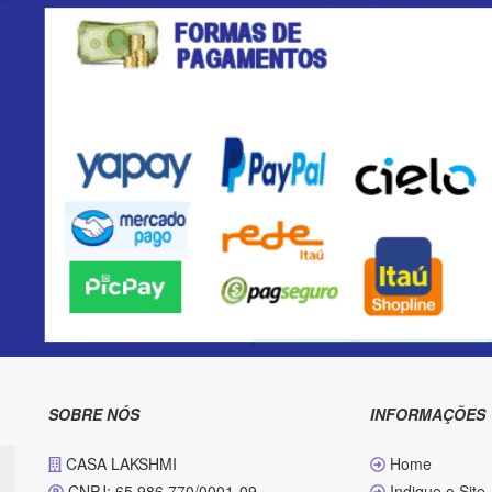
SOBRE NÓS
INFORMAÇÕES
CASA LAKSHMI
Home
CNPJ: 65.986.770/0001-09
Indique o Site