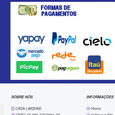
SOBRE NÓS
INFORMAÇÕES
CASA LAKSHMI
Home
CNPJ: 65.986.770/0001-09
Indique o Site